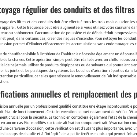
toyage régulier des conduits et des filtres
oyage des filtres et des conduits doit être effectué tous les trois mois ou selon l
e appareil. Cette fréquence peut être augmentée si vous utilisez votre caravane d
reux ou sablonneux. L'accumulation de poussière et de débris réduit progressivemen
air et peut, dans certains cas, créer des risques d'incendie. Pour nettoyer les conduit
ression permet d'éliminer efficacement les accumulations sans endommager les 
er de chauffage visible à l'intérieur de l'habitacle nécessite également un dépoussi
e de la chaleur. Cette opération simple peut être réalisée avec un chiffon doux ou 
cial de ne jamais utiliser de produits dégrippants ou de solvants qui pourraient s
rer les joints et les plastiques du système. Les bouches d'aération réparties dans l
ttention particulière, car elles garantissent le renouvellement de l'air indispensab
tion.
ifications annuelles et remplacement des p
ision annuelle par un professionnel qualifié constitue une étape incontournable 
ait état de fonctionnement. Cette intervention permet notamment de vérifier l'éta
ent crucial pour la sécurité. Le technicien contrôlera également l'état de la chem
 en aucun cas être modifiés car toute altération compromettrait l'évacuation cor
 d'une caravane d'occasion, cette vérification est d'autant plus importante, avec un
de du corps de chauffe et à l'intégrité de la petite fenêtre en mica qui permet l'obs