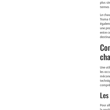
plus si
termes 
Le chau
Truma C
égaleme
une pro
entre c
destina
Com
cha
Une uti
les occ
méconna
techniq
compré
Les
Pour al
la posi