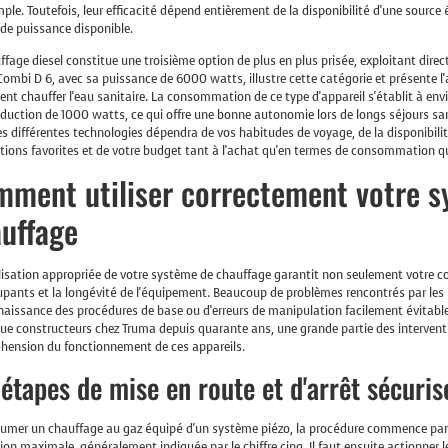
mple. Toutefois, leur efficacité dépend entièrement de la disponibilité d'une source 
de puissance disponible.
ffage diesel constitue une troisième option de plus en plus prisée, exploitant dire
ombi D 6, avec sa puissance de 6000 watts, illustre cette catégorie et présente 
nt chauffer l'eau sanitaire. La consommation de ce type d'appareil s'établit à enviro
duction de 1000 watts, ce qui offre une bonne autonomie lors de longs séjours sans
es différentes technologies dépendra de vos habitudes de voyage, de la disponibili
tions favorites et de votre budget tant à l'achat qu'en termes de consommation q
ment utiliser correctement votre s
uffage
lisation appropriée de votre système de chauffage garantit non seulement votre c
upants et la longévité de l'équipement. Beaucoup de problèmes rencontrés par les 
issance des procédures de base ou d'erreurs de manipulation facilement évitable
ue constructeurs chez Truma depuis quarante ans, une grande partie des interventi
hension du fonctionnement de ces appareils.
 étapes de mise en route et d'arrêt sécuris
lumer un chauffage au gaz équipé d'un système piézo, la procédure commence par
tion maximale, généralement indiquée par le chiffre cinq. Il faut ensuite actionner le