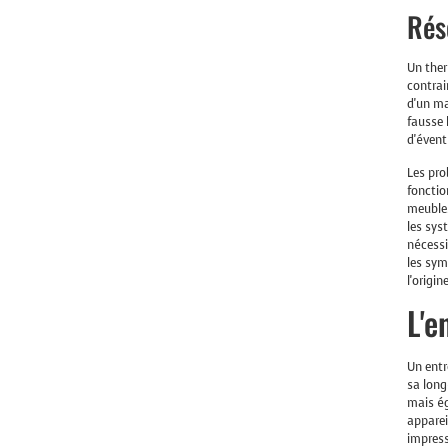
Rés
Un ther
contrai
d'un ma
fausse 
d'évent
Les pro
fonctio
meubles
les sys
nécessi
les sym
l'origi
L'e
Un entr
sa long
mais ég
apparei
impres