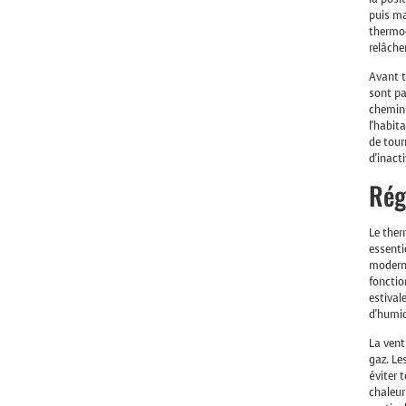
puis ma
thermoc
relâche
Avant t
sont pa
cheminé
l'habit
de tour
d'inact
Rég
Le ther
essenti
moderne
fonctio
estival
d'humid
La vent
gaz. Le
éviter 
chaleur