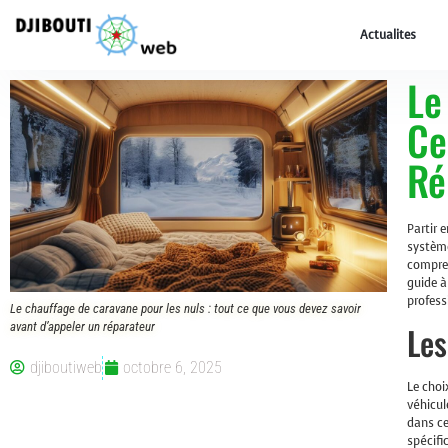
Actualites
Le
Ce
Ré
Partir 
système
compren
guide à
profess
Le chauffage de caravane pour les nuls : tout ce que vous devez savoir
avant d’appeler un réparateur
Les
djiboutiweb
octobre 6, 2025
Le choi
véhicul
dans ce
spécifi