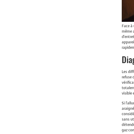
Face à 
même av
d'entre
apparei
rapidem
Dia
Les dif
refuse 
vérific
totalem
visible
Si l'al
araigné
considé
sans ut
détende
gaz con