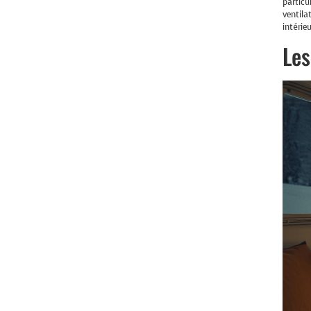
particu
ventila
intérie
Les