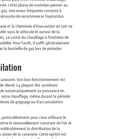
umée. Cette phase de maintien permet au
gaz. Une erreur fréquente consiste à
 nécessite de recommencer l'opération.
ravane et la cheminée d'évacuation au toit ne
lée sous le véhicule et autour de la
. Le carter du chauffage à l'intérieur de
ilier. Pour l'arrêt, il suffit généralement
 la bouteille de gaz lors de périodes
ilation
e caravane. Son bon fonctionnement est
e diesel. La plupart des systèmes
odule automatiquement sa puissance en
t votre chauffage, même durant la période
oblèmes de grippage ou d'accumulation
 particulièrement pour ceux utilisant le
ttre le renouvellement constant de l'air et
nsidérablement la distribution de la
es zones de la caravane. Cette option est