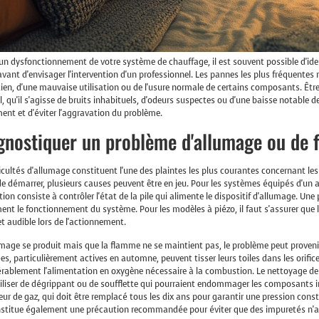
un dysfonctionnement de votre système de chauffage, il est souvent possible d'iden
ant d'envisager l'intervention d'un professionnel. Les pannes les plus fréquente
tien, d'une mauvaise utilisation ou de l'usure normale de certains composants. Êtr
l, qu'il s'agisse de bruits inhabituels, d'odeurs suspectes ou d'une baisse notable 
ent et d'éviter l'aggravation du problème.
gnostiquer un problème d'allumage ou de
ficultés d'allumage constituent l'une des plaintes les plus courantes concernant le
de démarrer, plusieurs causes peuvent être en jeu. Pour les systèmes équipés d'un 
ation consiste à contrôler l'état de la pile qui alimente le dispositif d'allumage. U
ent le fonctionnement du système. Pour les modèles à piézo, il faut s'assurer que
 et audible lors de l'actionnement.
lumage se produit mais que la flamme ne se maintient pas, le problème peut provenir
es, particulièrement actives en automne, peuvent tisser leurs toiles dans les orifice
rablement l'alimentation en oxygène nécessaire à la combustion. Le nettoyage de c
iliser de dégrippant ou de soufflette qui pourraient endommager les composants int
ur de gaz, qui doit être remplacé tous les dix ans pour garantir une pression constan
stitue également une précaution recommandée pour éviter que des impuretés n'a