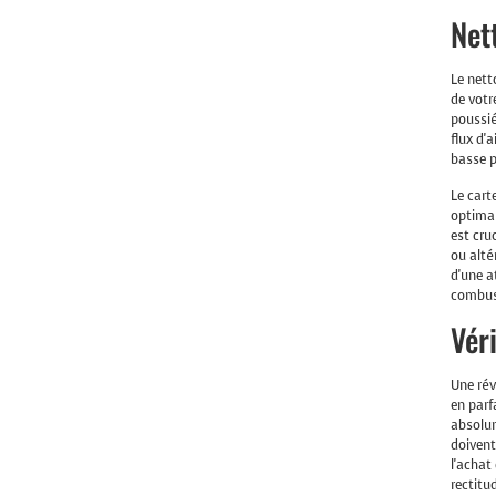
Net
Le nett
de votr
poussié
flux d'
basse p
Le cart
optimal
est cru
ou alté
d'une a
combus
Vér
Une rév
en parf
absolum
doivent
l'achat
rectitu