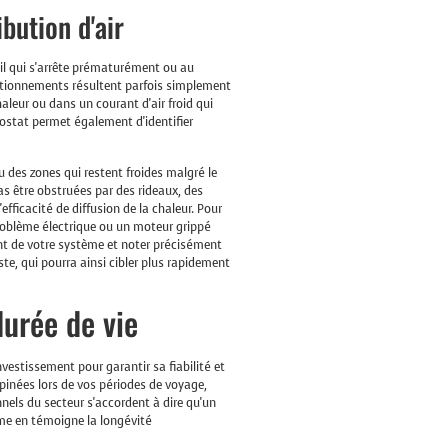
bution d'air
il qui s'arrête prématurément ou au
nctionnements résultent parfois simplement
leur ou dans un courant d'air froid qui
ostat permet également d'identifier
u des zones qui restent froides malgré le
s être obstruées par des rideaux, des
fficacité de diffusion de la chaleur. Pour
problème électrique ou un moteur grippé
t de votre système et noter précisément
e, qui pourra ainsi cibler plus rapidement
durée de vie
vestissement pour garantir sa fiabilité et
pinées lors de vos périodes de voyage,
nels du secteur s'accordent à dire qu'un
me en témoigne la longévité