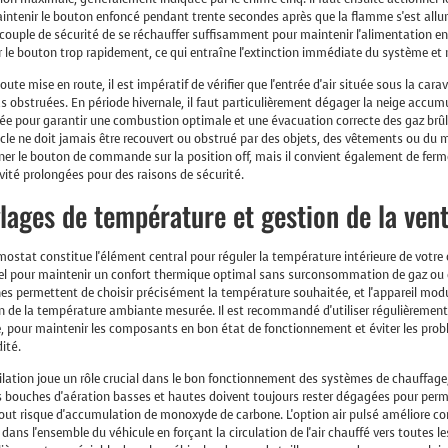
intenir le bouton enfoncé pendant trente secondes après que la flamme s'est all
ouple de sécurité de se réchauffer suffisamment pour maintenir l'alimentation en 
r le bouton trop rapidement, ce qui entraîne l'extinction immédiate du système et
oute mise en route, il est impératif de vérifier que l'entrée d'air située sous la ca
s obstruées. En période hivernale, il faut particulièrement dégager la neige accumu
e pour garantir une combustion optimale et une évacuation correcte des gaz brûlés
acle ne doit jamais être recouvert ou obstrué par des objets, des vêtements ou du mob
ner le bouton de commande sur la position off, mais il convient également de fermer
ivité prolongées pour des raisons de sécurité.
lages de température et gestion de la vent
mostat constitue l'élément central pour réguler la température intérieure de votr
el pour maintenir un confort thermique optimal sans surconsommation de gaz ou d
s permettent de choisir précisément la température souhaitée, et l'appareil m
n de la température ambiante mesurée. Il est recommandé d'utiliser régulièremen
e, pour maintenir les composants en bon état de fonctionnement et éviter les pr
ité.
ilation joue un rôle crucial dans le bon fonctionnement des systèmes de chauffage,
s bouches d'aération basses et hautes doivent toujours rester dégagées pour perme
tout risque d'accumulation de monoxyde de carbone. L'option air pulsé améliore co
 dans l'ensemble du véhicule en forçant la circulation de l'air chauffé vers toutes l