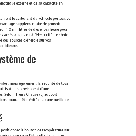
électrique externe et de sa capacité en
ctement le carburant du véhicule porteur. Le
l'avantage supplémentaire de pouvoir
n 110 millilitres de diesel par heure pour
 accès au gaz ou à l'électricité. Le choix
té des sources d'énergie sur vos
uotidienne.
ystème de
onfort mais également la sécurité de tous
utilisateurs proviennent d'une
s. Selon Thierry Chauveau, support
ons pourrait être évitée par une meilleure
é
 positionner le bouton de température sur
 piézo pour créer l'étincelle d'allumage,