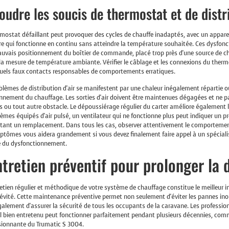
oudre les soucis de thermostat et de distri
mostat défaillant peut provoquer des cycles de chauffe inadaptés, avec un appare
re qui fonctionne en continu sans atteindre la température souhaitée. Ces dysfo
uvais positionnement du boîtier de commande, placé trop près d'une source de cha
la mesure de température ambiante. Vérifier le câblage et les connexions du therm
uels faux contacts responsables de comportements erratiques.
blèmes de distribution d'air se manifestent par une chaleur inégalement répartie o
nnement du chauffage. Les sorties d'air doivent être maintenues dégagées et ne pa
 ou tout autre obstacle. Le dépoussiérage régulier du carter améliore également l'e
tèmes équipés d'air pulsé, un ventilateur qui ne fonctionne plus peut indiquer un 
tant un remplacement. Dans tous les cas, observer attentivement le comportemen
ptômes vous aidera grandement si vous devez finalement faire appel à un spécialist
ne du dysfonctionnement.
ntretien préventif pour prolonger la 
etien régulier et méthodique de votre système de chauffage constitue le meilleur in
évité. Cette maintenance préventive permet non seulement d'éviter les pannes ino
alement d'assurer la sécurité de tous les occupants de la caravane. Les profession
l bien entretenu peut fonctionner parfaitement pendant plusieurs décennies, com
sionnante du Trumatic S 3004.