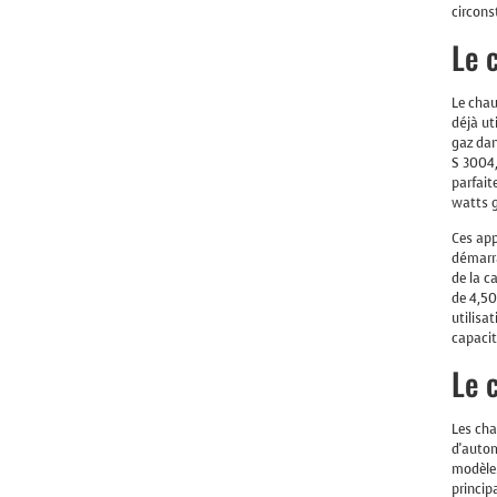
circons
Le 
Le chau
déjà ut
gaz dan
S 3004,
parfait
watts g
Ces app
démarra
de la c
de 4,50
utilisa
capacit
Le 
Les cha
d'auto
modèles
princip