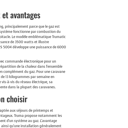
 et avantages
ng, principalement parce que le gaz est
Ce système fonctionne par combustion du
habitacle. Le modèle emblématique Trumatic
ssance de 3500 watts et illustre
uma S 5004 développe une puissance de 6000
 avec commande électronique pour un
partition de la chaleur dans l'ensemble
ité en complément du gaz. Pour une caravane
z de 13 kilogrammes par semaine en
vis-à-vis du réseau électrique, sa
sente dans la plupart des caravanes.
on choisir
daptée aux séjours de printemps et
antageux. Truma propose notamment les
ent d'un système au gaz. L'avantage
, ainsi qu'une installation généralement