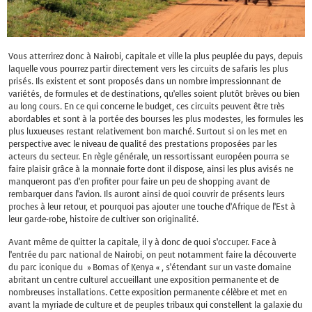
Vous atterrirez donc à Nairobi, capitale et ville la plus peuplée du pays, depuis
laquelle vous pourrez partir directement vers les circuits de safaris les plus
prisés. Ils existent et sont proposés dans un nombre impressionnant de
variétés, de formules et de destinations, qu’elles soient plutôt brèves ou bien
au long cours. En ce qui concerne le budget, ces circuits peuvent être très
abordables et sont à la portée des bourses les plus modestes, les formules les
plus luxueuses restant relativement bon marché. Surtout si on les met en
perspective avec le niveau de qualité des prestations proposées par les
acteurs du secteur. En règle générale, un ressortissant européen pourra se
faire plaisir grâce à la monnaie forte dont il dispose, ainsi les plus avisés ne
manqueront pas d’en profiter pour faire un peu de shopping avant de
rembarquer dans l’avion. Ils auront ainsi de quoi couvrir de présents leurs
proches à leur retour, et pourquoi pas ajouter une touche d’Afrique de l’Est à
leur garde-robe, histoire de cultiver son originalité.
Avant même de quitter la capitale, il y à donc de quoi s’occuper. Face à
l’entrée du parc national de Nairobi, on peut notamment faire la découverte
du parc iconique du » Bomas of Kenya « , s’étendant sur un vaste domaine
abritant un centre culturel accueillant une exposition permanente et de
nombreuses installations. Cette exposition permanente célèbre et met en
avant la myriade de culture et de peuples tribaux qui constellent la galaxie du