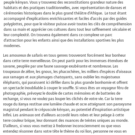
peuple kényan. Vous y trouverez des reconstitutions grandeur nature des
habitats et des pratiques traditionnelles, avec représentation de danses et
cérémonies historiques dans le plus grand théâtre d’Afrique. Le tout étant
accompagné d’explications enrichissantes et faciles d’accès par des guides
polyglottes, pour que le visiteur puisse avoir toutes les clés de compréhension
dans sa main et apprécier ces cultures dans tout leur raffinement séculaire et
leur complexité. On trouvera également dans ce complexe un parc
d’attraction pour les enfants ainsi que des installations sportives les plus
modernes.
Les amoureux de safaris en tous genres trouveront forcément leur bonheur
dans cette terre merveilleuse. On peut partir pour les immenses étendues de
savane, peuplée par une faune sauvage exubérante et nombreuse. Les
troupeaux de zèbre, les gnous, les phacochères, les milliers d’espèces d’oiseaux
aux ramages et aux plumages chatoyants, sans oublier les majestueux
éléphants, qui paraissent ici défiler dans la plus grande bonhomie et offrent
un spectacle inoubliable à couper le souffle. Si vous êtes un voyageur féru de
photographie, prévoyez le double de cartes mémoires et de batteries de
rechange, si vous ne voulez pas louper les clichés de votre vie. Car la terre
rouge du Kenya restitue une lumière chaude et ocre atteignant son paroxysme
magistral pendant le crépuscule kényan, au potentiel d’inspiration artistique
infini. Les animaux ont d’ailleurs accordé leurs robes et leur pelage à cette
terre couleur brique, leur donnant des nuances de teintes uniques au monde.
D’ailleurs, si vous vous mettez à fredonner inconsciemment ou que vous
entendez résonner dans votre tête le thème du roi lion, personne ne vous en